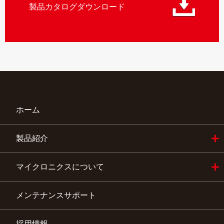
製品カタログダウンロード
ホーム
製品紹介
自動培養関連機器
創薬関連機器
環境水質測定機器
産学関連機器
品質管理室・検査室の自動化機器
マイクロニクスについて
会社概要
社長挨拶
事業内容
アクセス地図
メンテナンスサポート
採用情報