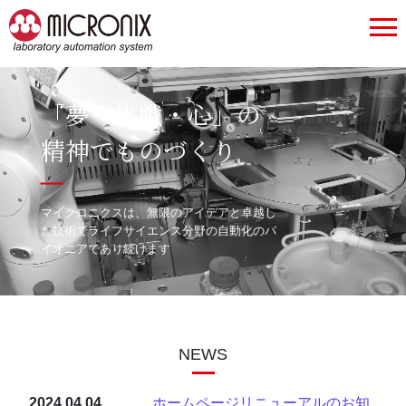
「夢・挑戦・心」の
精神でものづくり
マイクロニクスは、無限のアイデアと卓越し
た技術で
ライフサイエンス分野の自動化のパ
イオニアであり続けます
NEWS
2024.04.04
ホームページリニューアルのお知