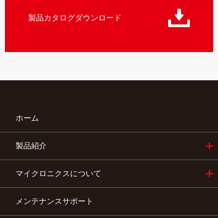
製品カタログダウンロード
ホーム
製品紹介
自動培養関連機器
創薬関連機器
環境水質測定機器
産学関連機器
品質管理室・検査室の自動化機器
マイクロニクスについて
会社概要
社長挨拶
事業内容
アクセス地図
メンテナンスサポート