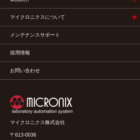
自動培養関連機器
創薬関連機器
環境水質測定機器
産学関連機器
品質管理室・検査室の自動化機器
マイクロニクスについて
会社概要
社長挨拶
事業内容
アクセス地図
メンテナンスサポート
採用情報
お問い合わせ
マイクロニクス株式会社
〒613-0036