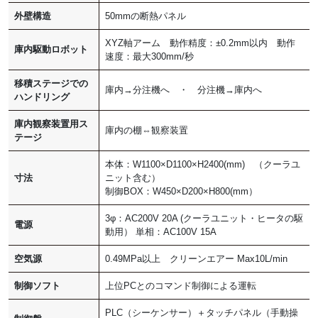
外壁構造
50mmの断熱パネル
XYZ軸アーム 動作精度：±0.2mm以内 動作
庫内駆動ロボット
速度：最大300mm/秒
移積ステージでの
庫内→分注機へ ・ 分注機→庫内へ
ハンドリング
庫内観察装置用ス
庫内の棚⇔観察装置
テージ
本体：W1100×D1100×H2400(mm) （クーラユ
寸法
ニット含む）
制御BOX：W450×D200×H800(mm）
3φ：AC200V 20A (クーラユニット・ヒータの駆
電源
動用） 単相：AC100V 15A
空気源
0.49MPa以上 クリーンエアー Max10L/min
制御ソフト
上位PCとのコマンド制御による運転
PLC（シーケンサー）＋タッチパネル（手動操